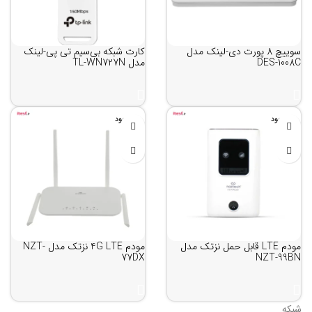
سوییچ 8 پورت دی-لینک مدل
کارت شبکه بی‌سیم تی پی-لینک
DES-1008C
مدل TL-WN727N
ناموجود
ناموجود
مودم LTE قابل حمل نزتک مدل
مودم 4G LTE نزتک مدل NZT-
77DX
NZT-99BN
شبکه