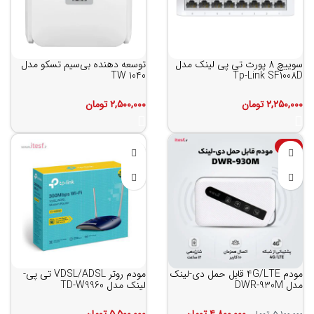
سوییچ 8 پورت تی پی لینک مدل
توسعه دهنده بی‌سیم تسکو مدل
TW 1040
Tp-Link SF1008D
۲,۲۵۰,۰۰۰
تومان
۲,۵۰۰,۰۰۰
تومان
-6%
مودم 4G/LTE قابل حمل دی-لینک
مودم روتر VDSL/ADSL تی پی-
مدل DWR-930M
لینک مدل TD-W9960