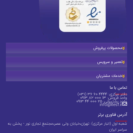
محصولات پرفروش
تعمیر و سرویس
خدمات مشتریان
تماس با ما
دفتر مرکزی: 4444 60 36 (031)
واحد فروش: 13 000 82 0913
واحد پشتیبانی: 25 000 44 0913
info@itesf.ir
آدرس فناوری برتر
شعبه اول (انبار مرکزی): تهران،خیابان ولی عصر،مجتمع تجاری نور - پخش به
سراسر ایران