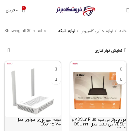
0
۰
تومان
خانه
لوازم جانبی کامپیوتر
لوازم شبکه
Showing all 30 results
نمایش نوار کناری
مودم روتر بی سیم ADSL2 Plus و
مودم فیبر نوری هوآوی مدل
VDSL2 دی لینک مدل DSL-224
EG8145 V5
NEW