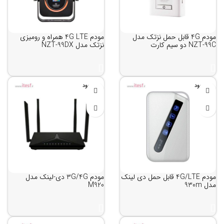
مودم 4G قابل حمل نزتک مدل
مودم 4G LTE همراه و رومیزی
NZT-99C دو سیم کارت
نزتک مدل NZT-99DX
ناموجود
ناموجود
مودم 4G/LTE قابل حمل دی لینک
مودم 3G/4G دی-لینک مدل
مدل 930m
M920