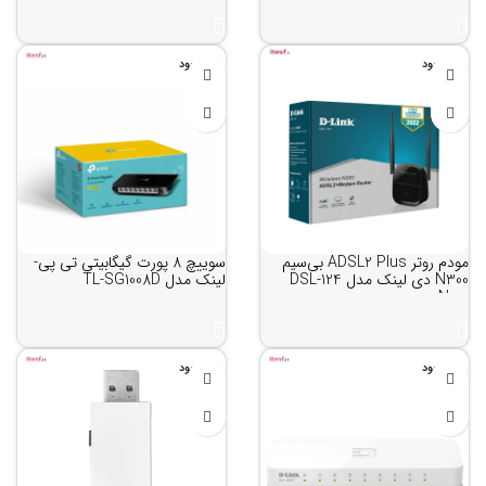
ناموجود
ناموجود
مودم روتر ADSL2 Plus بی‌سیم
سوییچ 8 پورت گیگابیتی تی پی-
N300 دی لینک مدل DSL-124
لینک مدل TL-SG1008D
New
ناموجود
ناموجود