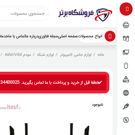
انواع محصولات
صفحه اصلی
مجله فناوری
درباره ما
تماس با ما
خدمات
خانه
لوازم جانبی کامپیوتر
لوازم شبکه
مودم Adsl/Vdsl
✔️لطفا قبل از خرید و پرداخت با ما تماس بگیرید. 09134400025
ناموجود