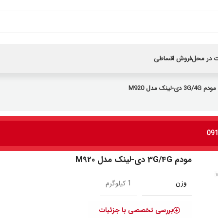
 در محل
فروش اقساطی
مودم 3G/4G دی-لینک مدل M920
مودم 3G/4G دی-لینک مدل M920
وزن
1 کیلوگرم
بررسی تخصصی با جزئیات