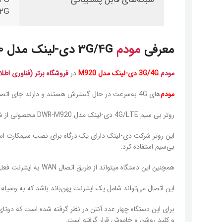
۲G
معرفی
مودم
3G/4G دی-لینک مدل M920
مودم
3G/4G دی-لینک مدل M920
در
فروشگاه برتر (فناوری اطلا
مودم‌
های 4G به‌سرعت در حال گسترش هستند و دارند جای اتصال ADSL را برای اتصال به اینترنت می‌گیرند.
روتر بی سیم 4G/LTE دی-لینک مدل DWR-M920 محصولی از شرکت «دی- لینک » است.
بی‌سیم استفاده کرد.
همچنین این دستگاه می‎تواند از طریق اتصال WAN به اینترنت فعلی شما وصل می‌شود.
این اتصال می‌تواند شامل یک اینترنت پهن‌باند باشد که به وسیله‌ آنتن‌های پوینت تو پوینت (P2P) وایرلس دریافت می‌کنید یا همان ات
و کلید روشن و خاموش قرار گرفته است.