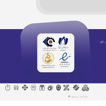
نور -
طراحی و سئو ❤️