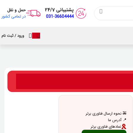
پشتیبانی 24/7
حمل و نقل
در تمامی کشور
031-36604444
ورود / ثبت نام
🚕 نحوه ارسال فناوری برتر
📍 آدرس ما
نمادهای فناوری برتر