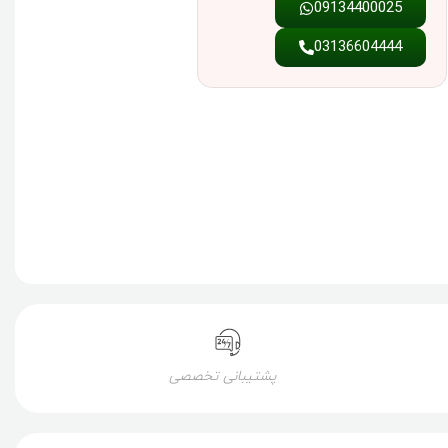
09134400025
03136604444
پشتیبانی تخصصی