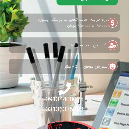
بازه هزینه اجرت تعمیرات پرینتر اپسون
180,000 تا 850,000 تومان
تکنسین متخصص: 28+
سفارش موفق: 500+ هزار
09134400025
03136335188