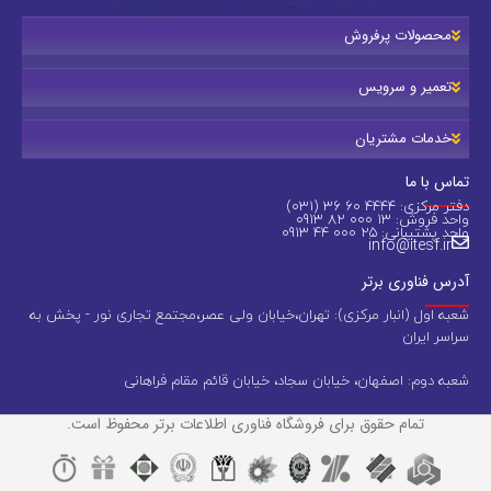
محصولات پرفروش
تعمیر و سرویس
خدمات مشتریان
تماس با ما
دفتر مرکزی: 4444 60 36 (031)
واحد فروش: 13 000 82 0913
واحد پشتیبانی: 25 000 44 0913
info@itesf.ir
آدرس فناوری برتر
شعبه اول (انبار مرکزی): تهران،خیابان ولی عصر،مجتمع تجاری نور - پخش به
سراسر ایران
شعبه دوم: اصفهان، خیابان سجاد، خیابان قائم مقام فراهانی
تمام حقوق برای فروشگاه فناوری اطلاعات برتر محفوظ است.