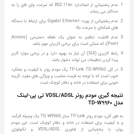
عدم پشتیبانی از استاندارد 802.11ac که سرعت وای فای را به
حداکثر می رساند.
عدم پشتیبانی از پورت Gigabit Ethernet برای ارتباط با دستگاه
های شبکه‌ای با سرعت بالا.
عدم قابلیت تنظیم به عنوان یک نقطه دسترسی (Access
Point)، که ممکن است برای برخی کاربران مهم باشد.
رابط کاربری (GUI) آن نیاز به بهبود دارد و در برخی موارد کاربر
پیدا کردن تنظیمات می تواند دشوار باشد.
در کل، TP-Link TD-W9960 یک مودم روتر با کیفیت و عملکرد
خوب است که با توجه به قیمت مناسب و ویژگی های مفید، گزینه
خوبی برای استفاده در خانه و دفاتر کوچک است.
نتیجه گیری مودم روتر VDSL/ADSL تی پی-لینک
مدل TD-W9960
به طور کلی، مودم روتر TP-Link مدل TD-W9960 یک وسیله کارآمد
و با کیفیت برای استفاده در خانه و دفاتر کوچک است. این مودم
روتر، با پشتیبانی از فناوری VDSL/ADSL و تکنولوژی