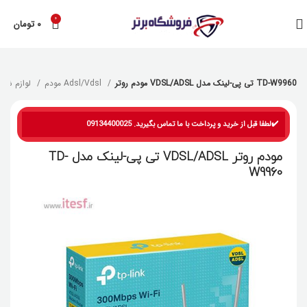
0
۰
تومان
مودم روتر VDSL/ADSL تی پی-لینک مدل TD-W9960
مودم Adsl/Vdsl
لوازم شبکه
✔️لطفا قبل از خرید و پرداخت با ما تماس بگیرید. 09134400025
مودم روتر VDSL/ADSL تی پی-لینک مدل TD-
W9960