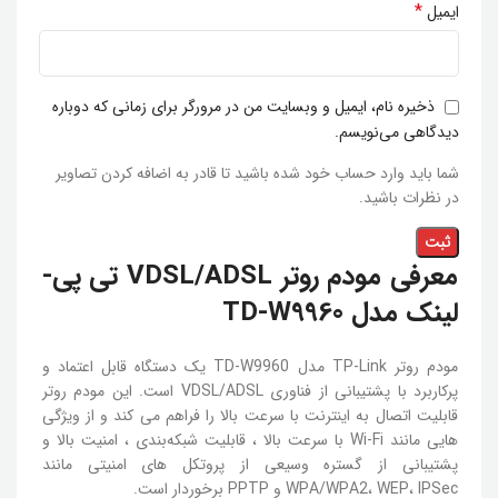
*
ایمیل
ذخیره نام، ایمیل و وبسایت من در مرورگر برای زمانی که دوباره
دیدگاهی می‌نویسم.
شما باید وارد حساب خود شده باشید تا قادر به اضافه کردن تصاویر
در نظرات باشید.
معرفی مودم روتر VDSL/ADSL تی پی-
لینک مدل TD-W9960
مودم روتر TP-Link مدل TD-W9960 یک دستگاه قابل اعتماد و
پرکاربرد با پشتیبانی از فناوری VDSL/ADSL است. این مودم روتر
قابلیت اتصال به اینترنت با سرعت بالا را فراهم می کند و از ویژگی
هایی مانند Wi-Fi با سرعت بالا ، قابلیت شبکه‌بندی ، امنیت بالا و
پشتیبانی از گستره وسیعی از پروتکل های امنیتی مانند
WPA/WPA2، WEP، IPSec و PPTP برخوردار است.