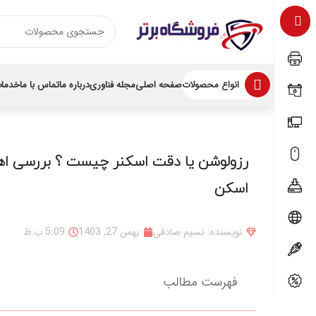
انواع محصولات
صفحه اصلی
مجله فناوری
درباره ما
تماس با ما
خدمات
رزولوشن یا دقت اسکنر چیست ؟ بررسی اه
اسکن
نویسنده: نسیم صادقی
بهمن 27, 1403
5:09 ب.ظ
فهرست مطالب