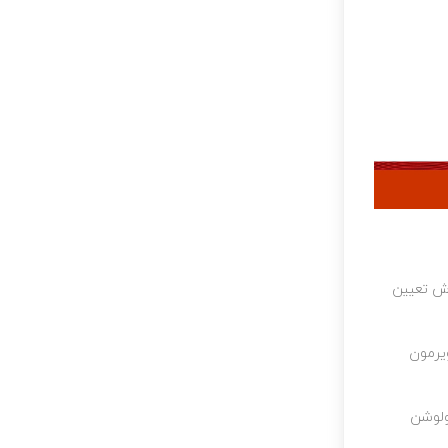
اش تعیین
ویرمون
لوشن