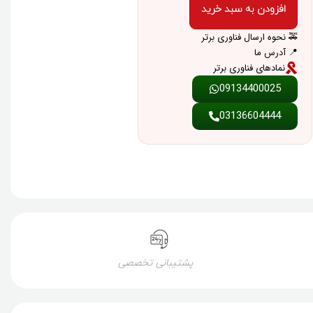
افزودن به سبد خرید
🚕 نحوه ارسال فناوری برتر
📍 آدرس ما
نمادهای فناوری برتر
09134400025
03136604444
پشتیبانی تخصصی