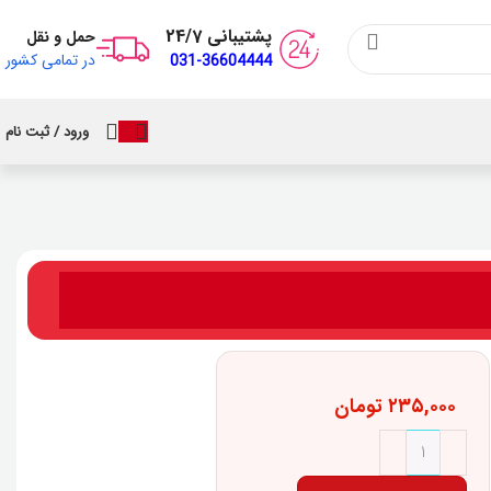
پشتیبانی 24/7
حمل و نقل
در تمامی کشور
031-36604444
ورود / ثبت نام
۲۳۵,۰۰۰
تومان