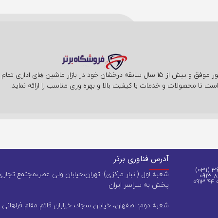
فروشگاه فناوری برتر با حضور موفق و بیش از 15 سال سابقه درخشان خود در بازار ما
ست تا محصولات و خدمات با کیفیت بالا و بهره وری مناسب را ارائه نماید.
آدرس فناوری برتر
شعبه اول (انبار مرکزی): تهران،خیابان ولی عصر،مجتمع تجاری 
پخش به سراسر ایران
شعبه دوم: اصفهان، خیابان سجاد، خیابان قائم مقام فراهانی