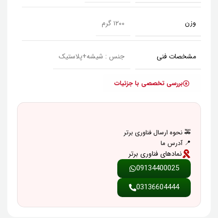
وزن
۱۲۰۰ گرم
مشخصات فنی
جنس : شیشه+پلاستیک
بررسی تخصصی با جزئیات
🚕 نحوه ارسال فناوری برتر
📍 آدرس ما
نمادهای فناوری برتر
09134400025
03136604444