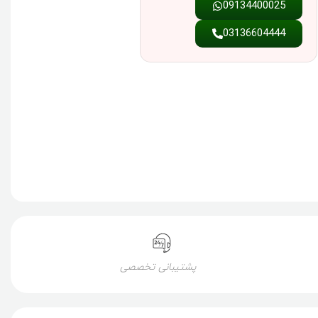
09134400025
03136604444
پشتیبانی تخصصی