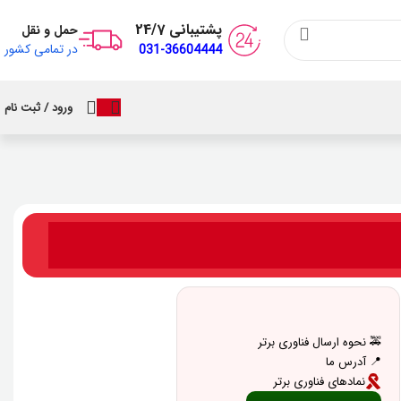
پشتیبانی 24/7
حمل و نقل
در تمامی کشور
031-36604444
ورود / ثبت نام
🚕 نحوه ارسال فناوری برتر
📍 آدرس ما
نمادهای فناوری برتر