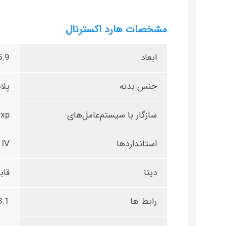
مشخصات هارد اکسترنال
ابعاد
25.9×92.3×32.5
جنس بدنه
پلا
سازگار با سیستم‌عامل‌های
 xp
استانداردها
 IV
دیتا
قاب
رابط ها
3.1