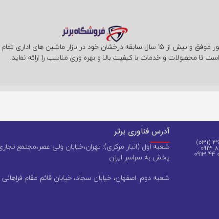
فروشگاه فناوری برتر با حضور موفق و بیش از 15 سال سابقه درخشان خود در بازار ما
ست تا محصولات و خدمات با کیفیت بالا و بهره وری مناسب را ارائه نماید.
آدرس فناوری برتر
شعبه اول (انبار مرکزی): تهران،خیابان ولی عصر،مجتمع تجاری 
پخش به سراسر ایران
شعبه دوم: اصفهان، خیابان سجاد، خیابان قائم مقام فراهانی