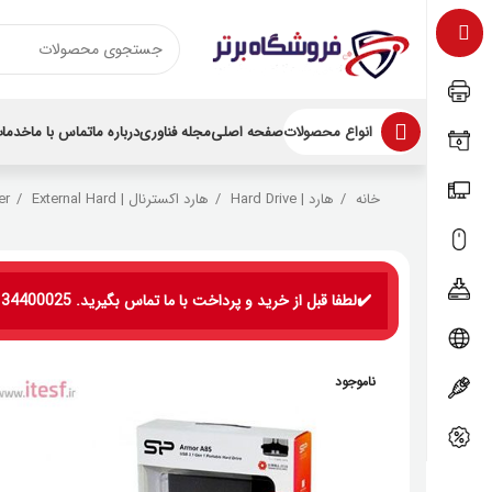
انواع محصولات
صفحه اصلی
مجله فناوری
درباره ما
تماس با ما
خدمات
خانه
هارد | Hard Drive
هارد اکسترنال | External Hard
er
✔️لطفا قبل از خرید و پرداخت با ما تماس بگیرید. 09134400025
ناموجود