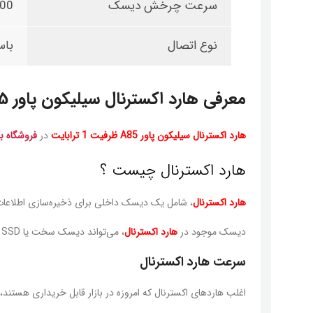
سرعت چرخش دیسک
5400 دور
نوع اتصال
باس
معرفی هارد اکسترنال سیلیکون پاور A85 ظرفیت 1 ترابایت
هارد اکسترنال سیلیکون پاور A85 ظرفیت 1 ترابایت
در
فروشگاه بر
هارد اکسترنال
چیست ؟
هارد اکسترنال
، شامل یک دیسک داخلی برای ذخیره‌سازی اطلاعات و یک جعبه و درگاه معمولا USB است که 
دیسک موجود در
هارد اکسترنال
، می‌تواند دیسک سخت یا SSD باشد.
سرعت هارد اکسترنال
اغلب هاردهای اکسترنال که امروزه در بازار قابل خریداری هستند