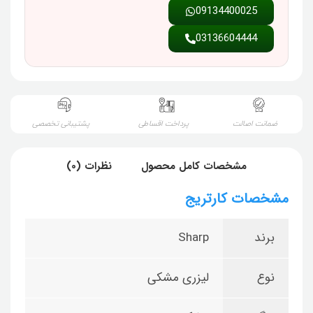
09134400025
03136604444
ضمانت اصالت
پرداخت اقساطی
پشتیبانی تخصصی
مشخصات کامل محصول
نظرات (0)
مشخصات کارتریج
برند
Sharp
نوع
لیزری مشکی