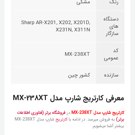
رنگ
مشکی
دستگاه
Sharp AR-X201, X202, X201D,
های
X231N, X311N
سازگار
کد
MX-238XT
عمومی
سازنده
کشور چین
معرفی کارتریج شارپ مدل MX-238XT
کارتریج شارپ مدل MX-238XT
در
فروشگاه برتر (فناوری اطلاعات
برتر)
به فروش میرسد. در ادامه با
کارتریج
شارپ مدل MX-238XT
بیشتر آشنا میشویم.