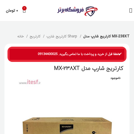
0
۰
تومان
کارتریج شارپ مدل MX-238XT
کارتریج شارپ Sharp
کارتریج
خانه
✔️لطفا قبل از خرید و پرداخت با ما تماس بگیرید. 09134400025
کارتریج شارپ مدل MX-238XT
ناموجود