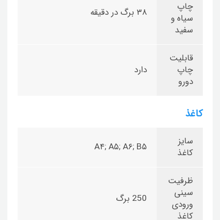
چاپ
۳۸ برگ در دقیقه
سیاه و
سفید
قابلیت
چاپ
دارد
دورو
کاغذ
سایز
A۴; A۵; A۶; B۵
کاغذ
ظرفیت
سینی
250 برگ
ورودی
کاغذ