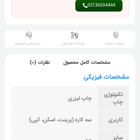
03136604444
ضمانت اصالت
پرداخت اقساطی
پشتیبانی تخصصی
مشخصات کامل محصول
نظرات (0)
مشخصات فیزیکی
تکنولوژی
چاپ لیزری
چاپ
کاربری
سه کاره (پرینت، اسکن، کپی)
سایز