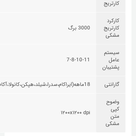
کارتریج
کارکرد
کارتریج
3000 برگ
مشکی
سیستم
عامل
7-8-10-11
پشتیبان
گارانتی
18ماهه(ایراکام،سدرا،شیلد،هپکن،کانولا،آکام)
وضوح
کپی
۱۲۰۰x۱۲۰۰ dpi
متن
مشکی