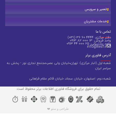
تعمیر و سرویس
خدمات مشتریان
تماس با ما
دفتر مرکزی: 4444 60 36 (031)
واحد فروش: 13 000 82 0913
واحد پشتیبانی: 25 000 44 0913
info@itesf.ir
آدرس فناوری برتر
شعبه اول (انبار مرکزی): تهران،خیابان ولی عصر،مجتمع تجاری نور - پخش به
سراسر ایران
شعبه دوم: اصفهان، خیابان سجاد، خیابان قائم مقام فراهانی
تمام حقوق برای فروشگاه فناوری اطلاعات برتر محفوظ است.
طراحی و سئو ❤️