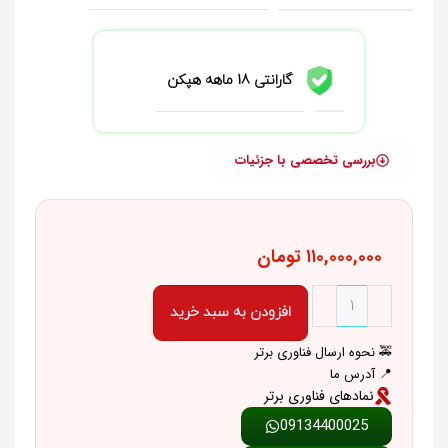
گارانتی 18 ماهه هپکن
بررسی تخصصی با جزئیات
۱۱۰,۰۰۰,۰۰۰
تومان
افزودن به سبد خرید
🚕 نحوه ارسال فناوری برتر
📍 آدرس ما
نمادهای فناوری برتر
09134400025