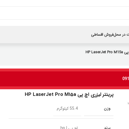
 در محل
فروش اقساطی
HP Lase
پرینتر لیزری اچ پی HP LaserJet Pro M15a
وزن
55.4 کیلوگرم
برند
اچ پی | hp