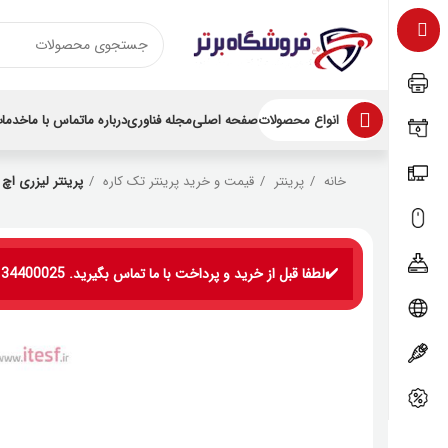
انواع محصولات
صفحه اصلی
مجله فناوری
درباره ما
تماس با ما
خدمات
خانه
پرینتر
قیمت و خرید پرینتر تک کاره
پرینتر لیزری اچ پی rJet Pro M15a
✔️لطفا قبل از خرید و پرداخت با ما تماس بگیرید. 09134400025