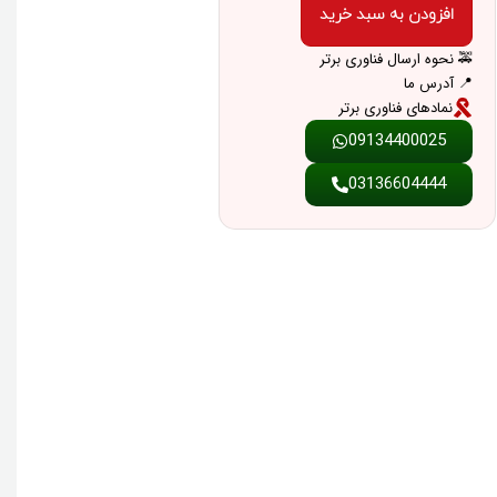
افزودن به سبد خرید
🚕 نحوه ارسال فناوری برتر
📍 آدرس ما
نمادهای فناوری برتر
09134400025
03136604444