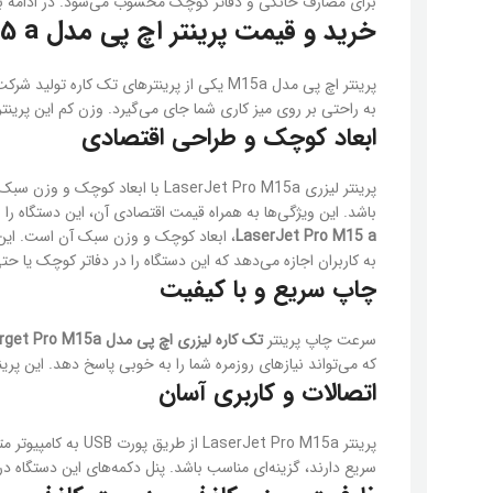
برای مصارف خانگی و دفاتر کوچک محسوب می‌شود. در ادامه به 
خرید و قیمت پرینتر اچ پی مدل M15 a
پرینتر اچ پی مدل M15a یکی از پرینترهای تک کاره تولید شرکت معروف و خوشنام
به راحتی بر روی میز کاری شما جای می‌گیرد. وزن کم این پرینتر که حدود 4.5 کیلوگرم است، امکان جا به جایی آسا
ابعاد کوچک و طراحی اقتصادی
پرینتر لیزری LaserJet Pro M15a
باشد. این ویژگی‌ها به همراه قیمت اقتصادی آن، این دستگاه را 
LaserJet Pro M15 a
به کاربران اجازه می‌دهد که این دستگاه را در دفاتر کوچک یا ح
چاپ سریع و با کیفیت
سرعت چاپ پرینتر
تک کاره لیزری اچ پی مدل Laserget Pro M15a
که می‌تواند نیازهای روزمره شما را به خوبی پاسخ دهد. این پری
اتصالات و کاربری آسان
پرینتر LaserJet Pro M15a از طریق پورت USB به کامپیوتر متصل می‌شود و فاقد اتصال شبکه و WiFi است. این موضوع باعث شده تا
سریع دارند، گزینه‌ای مناسب باشد. پنل دکمه‌های این دستگاه در