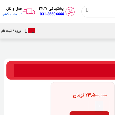
پشتیبانی 24/7
حمل و نقل
در تمامی کشور
031-36604444
ورود / ثبت نام
۲۳,۵۰۰,۰۰۰
تومان