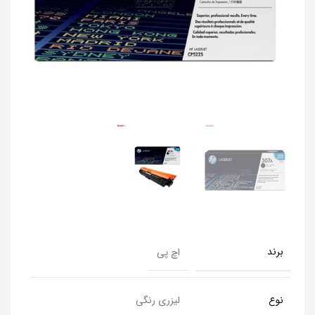
برند
اچ پی
نوع
لیزری رنگی