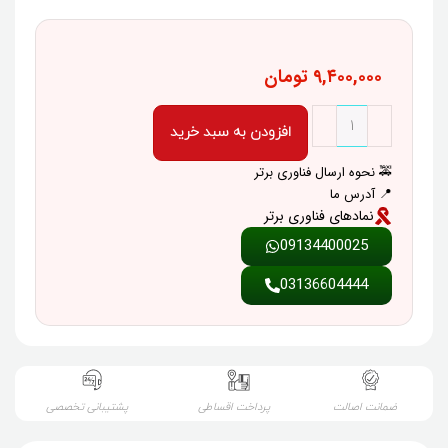
۹,۴۰۰,۰۰۰
تومان
افزودن به سبد خرید
🚕 نحوه ارسال فناوری برتر
📍 آدرس ما
نمادهای فناوری برتر
09134400025
03136604444
ضمانت اصالت
پرداخت اقساطی
پشتیبانی تخصصی