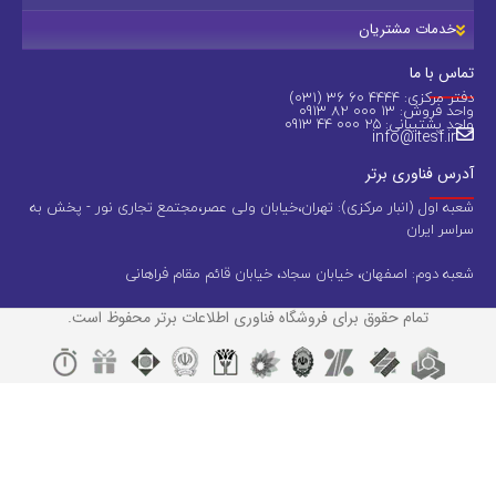
خدمات مشتریان
تماس با ما
دفتر مرکزی: 4444 60 36 (031)
واحد فروش: 13 000 82 0913
واحد پشتیبانی: 25 000 44 0913
info@itesf.ir
آدرس فناوری برتر
شعبه اول (انبار مرکزی): تهران،خیابان ولی عصر،مجتمع تجاری نور - پخش به
سراسر ایران
شعبه دوم: اصفهان، خیابان سجاد، خیابان قائم مقام فراهانی
تمام حقوق برای فروشگاه فناوری اطلاعات برتر محفوظ است.