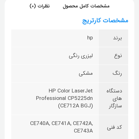
مشخصات کامل محصول
نظرات (0)
مشخصات کارتریج
برند
hp
نوع
لیزری رنگی
رنگ
مشکی
دستگاه
HP Color LaserJet
های
Professional CP5225dn
سازگار
(CE712A BGJ)
CE740A, CE741A, CE742A,
کد فنی
CE743A