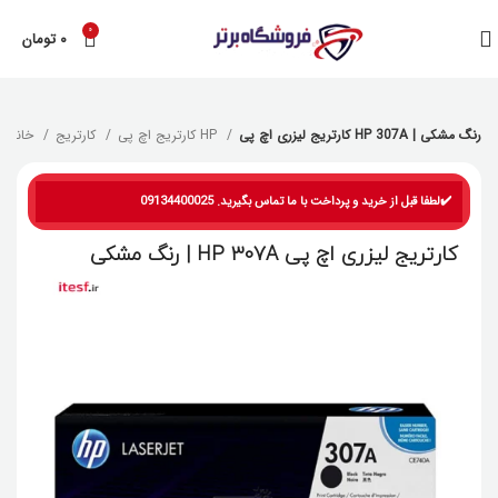
0
۰
تومان
کارتریج لیزری اچ پی HP 307A | رنگ مشکی
کارتریج اچ پی HP
کارتریج
خانه
✔️لطفا قبل از خرید و پرداخت با ما تماس بگیرید. 09134400025
کارتریج لیزری اچ پی HP 307A | رنگ مشکی