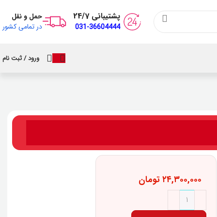
پشتیبانی 24/7
حمل و نقل
در تمامی کشور
031-36604444
ورود / ثبت نام
۲۴,۳۰۰,۰۰۰
تومان