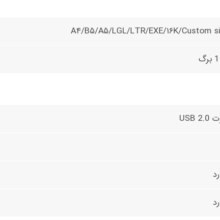
A۴/B۵/A۵/LGL/LTR/EXE/۱۶K/Custom s
رگ
USB 2.
رد
رد