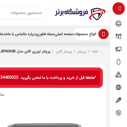
انواع محصولات
صفحه اصلی
مجله فناوری
درباره ما
تماس با ما
خدمات
خانه
پرینتر
پرینتر کانن
پرینتر لیزری کانن مدل i-Sensys LBP6030B
✔️لطفا قبل از خرید و پرداخت با ما تماس بگیرید. 09134400025