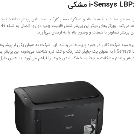
دل i-Sensys LBP6030B دستگاهی با چاپ سیاه و سفید، با کیفیت بالا و عملکرد بسیار کارآمد است. این 
 پرینتر تصاویر با کیفیت و وضوح بالا را به ارمغان می‌آورد.
ل i-Sensys LBP6030B یکی از تولیدات برجسته شرکت کانن در حوزه پرینترها می‌باشد. این شرکت به عنوان
دسته سیاه-سفید و رنگی تقسیم می‌شوند که پرینتر i-Sensys LBP6030B به عنوان یک چاپگر تک رنگ و تک ک
ای جوهر و عدم مشکلات مربوط به خشک شدن جوهر را فراهم می‌آورد. به همین دلیل