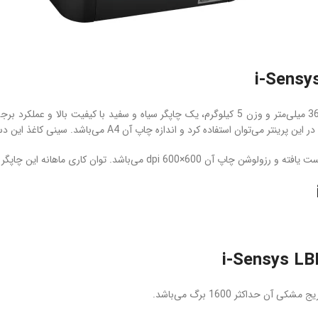
پرینتر لیزری کانن i-Sensys LBP6030B با ابعاد 199×249×364 میلی‌متر و وزن 5 کیلوگرم، یک چاپگر
ن حداکثر 1600 برگ می‌باشد.