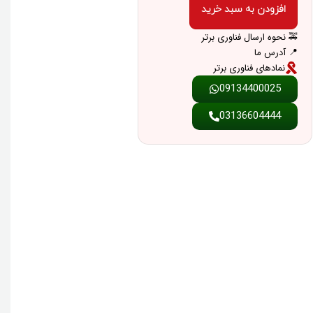
افزودن به سبد خرید
🚕 نحوه ارسال فناوری برتر
📍 آدرس ما
نمادهای فناوری برتر
09134400025
03136604444