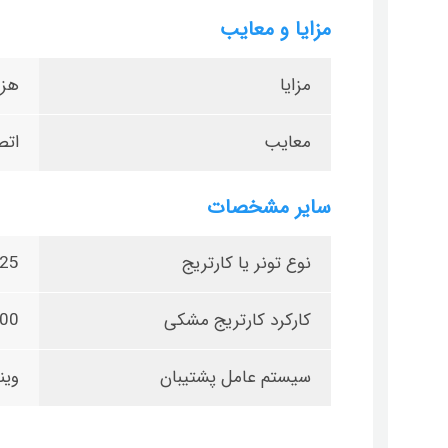
مزایا و معایب
مزایا
هزی
معایب
اتصال i
سایر مشخصات
نوع تونر یا کارتریج
725 ک
کارکرد کارتریج مشکی
1600
سیستم عامل پشتیبان
ویندوز 