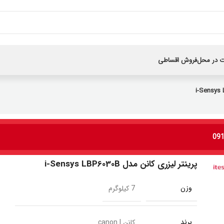
 در محل
فروش اقساطی
پرینتر لیزری کانن مدل i-Sensys LBP6030B
وزن
7 کیلوگرم
برند
کانن | canon