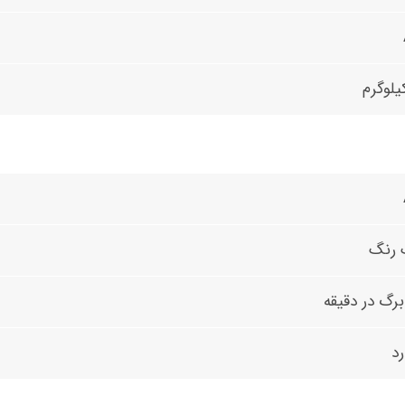
 رنگ
رد