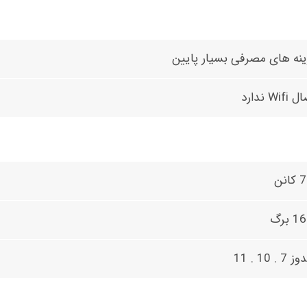
نه های مصرفی بسیار پایین
Wif ندارد
انن
 برگ
7 . 10 . 11