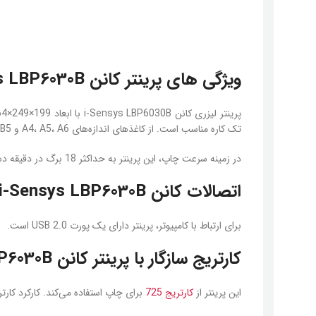
ویژگی های پرینتر کانن i-Sensys LBP6030B
تک کاره مناسب است. از کاغذهای اندازه‌های A4، A5، A6 و B5 در این پرینتر می‌توان استفاده کرد و اندازه چاپ آن A4 می‌باشد. سینی کاغذ این دستگاه حداکثر 150 برگ را پشتیبانی می‌کند.
در زمینه سرعت چاپ، این پرینتر به حداکثر 18 برگ در دقیقه دست یافته و رزولوشن چاپ آن 600×600 dpi می‌باشد. توان کاری ماهانه این چاپگر برابر با 5000 برگ است. حافظه داخلی این دستگاه 32 مگابایت است.
اتصالات کانن i-Sensys LBP6030B
برای ارتباط با کامپیوتر، پرینتر دارای یک پورت USB 2.0 است.
کارتریج سازگار با پرینتر کانن i-Sensys LBP6030B
این پرینتر از
کارتریج 725
برای چاپ استفاده می‌کند. کارکرد کارتریج مشکی آ