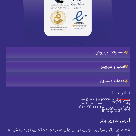
محصولات پرفروش
تعمیر و سرویس
خدمات مشتریان
تماس با ما
دفتر مرکزی: 4444 60 36 (031)
واحد فروش: 13 000 82 0913
واحد پشتیبانی: 25 000 44 0913
info@itesf.ir
آدرس فناوری برتر
شعبه اول (انبار مرکزی): تهران،خیابان ولی عصر،مجتمع تجاری نور - پخش به
سراسر ایران