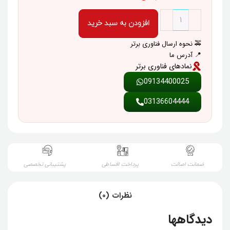
افزودن به سبد خرید
🚕 نحوه ارسال فناوری برتر
📍 آدرس ما
نمادهای فناوری برتر
09134400025
03136604444
ضمانت اصالت
پرداخت اقساطی
پشتیبانی تخصصی
نظرات (0)
دیدگاهها