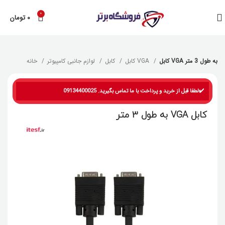
0
۰
تومان
کابل VGA به طول 3 متر
کابل VGA
کابل
لوازم جانبی کامپیوتر
خانه
✔️لطفا قبل از خرید و پرداخت با ما تماس بگیرید. 09134400025
کابل VGA به طول 3 متر