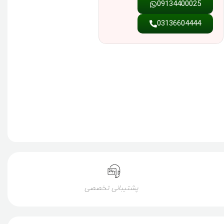
09134400025
03136604444
پشتیبانی تخصصی