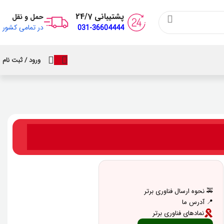
پشتیبانی 24/7
حمل و نقل
در تمامی کشور
031-36604444
ورود / ثبت نام
🚕 نحوه ارسال فناوری برتر
📍 آدرس ما
نمادهای فناوری برتر