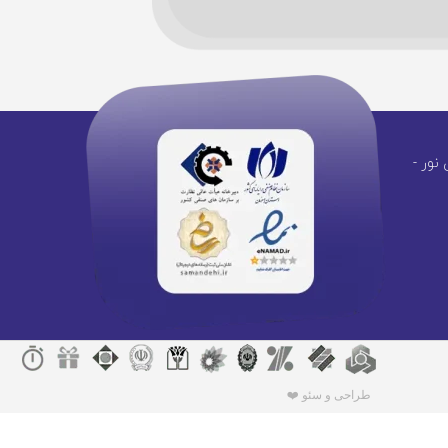
نور -
طراحی و سئو ❤️