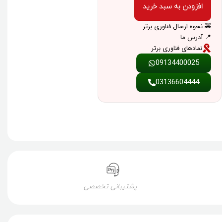
افزودن به سبد خرید
🚕 نحوه ارسال فناوری برتر
📍 آدرس ما
نمادهای فناوری برتر
09134400025
03136604444
پشتیبانی تخصصی