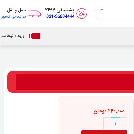
پشتیبانی 24/7
حمل و نقل
در تمامی کشور
031-36604444
ورود / ثبت نام
۲۶۰,۰۰۰
تومان