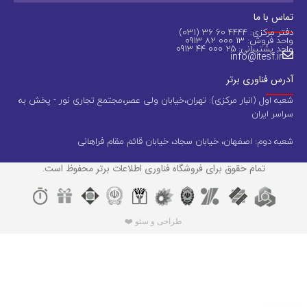
تماس با ما
دفتر مرکزی: 4444 60 36 (031)
واحد فروش: 13 000 82 0913
واحد پشتیبانی: 25 000 44 0913
info@itesf.ir
آدرس فناوری برتر
شعبه اول (انبار مرکزی): تهران،خیابان ولی عصر،مجتمع تجاری نور - پخش به
سراسر ایران
شعبه دوم: اصفهان، خیابان سجاد، خیابان قائم مقام فراهانی
تمام حقوق برای فروشگاه فناوری اطلاعات برتر محفوظ است.
طراحی و سئو ❤️