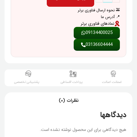
🚕 نحوه ارسال فناوری برتر
📍 آدرس ما
نمادهای فناوری برتر
09134400025
03136604444
ضمانت اصالت
پرداخت اقساطی
پشتیبانی تخصصی
نظرات (0)
دیدگاهها
هیچ دیدگاهی برای این محصول نوشته نشده است.