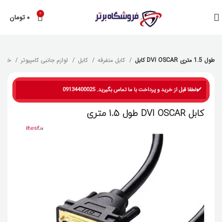
0
۰
تومان
کابل DVI OSCAR طول 1.5 متری
کابل متفرقه
کابل
لوازم جانبی کامپیوتر
خانه
✔️لطفا قبل از خرید و پرداخت با ما تماس بگیرید. 09134400025
کابل DVI OSCAR طول 1.5 متری