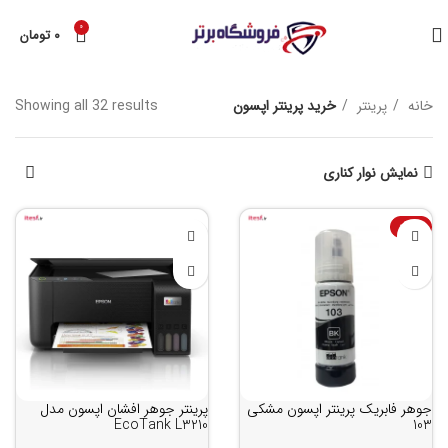
0
۰
تومان
خانه
پرینتر
خرید پرینتر اپسون
Showing all 32 results
نمایش نوار کناری
-10%
جوهر فابریک پرینتر اپسون مشکی
پرینتر جوهر افشان اپسون مدل
EcoTank L3210
103