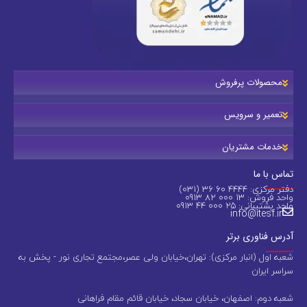
محصولات پرفروش
تعمیر و سرویس
خدمات مشتریان
تماس با ما
دفتر مرکزی: 4444 60 36 (031)
واحد فروش: 13 000 82 0913
واحد پشتیبانی: 25 000 44 0913
info@itesf.ir
آدرس فناوری برتر
شعبه اول (انبار مرکزی): تهران،خیابان ولی عصر،مجتمع تجاری نور - پخش به
سراسر ایران
شعبه دوم: اصفهان، خیابان سجاد، خیابان قائم مقام فراهانی